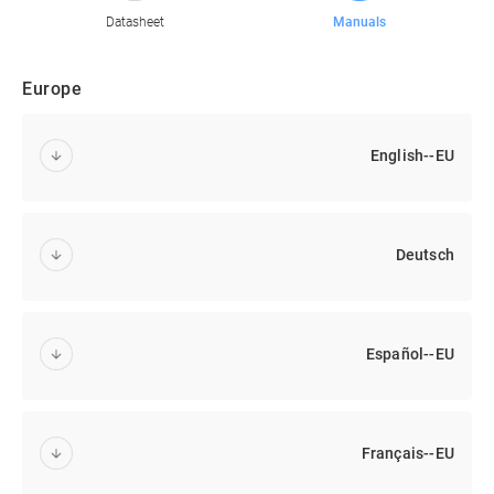
Datasheet
Manuals
Europe
English--EU
Deutsch
Español--EU
Français--EU