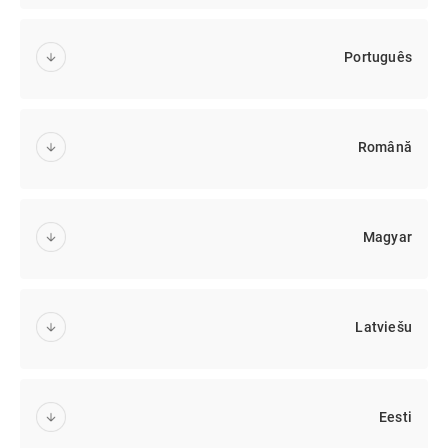
Português
Română
Magyar
Latviešu
Eesti