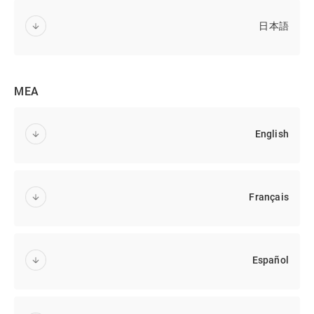
日本語
MEA
English
Français
Español