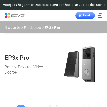
Protege tu hogar mientras estás fuera con hasta un 70% de descuento
Tienda
Seguimiento del pedido
Soporte
>
Productos
>
EP3x Pro
EP3x Pro
Battery-Powered Video
Doorbell