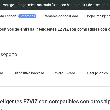
Protege tu hogar mientras estás fuera con hasta un 70% de descuento
ta Especial
Cámaras de seguridad
Hogar inteligent
Tendencias
ositivos de entrada inteligentes EZVIZ son compatibles con o
ad
Dispositivo backend
microSD card
Suscripcion en 
teligentes EZVIZ son compatibles con otros ti