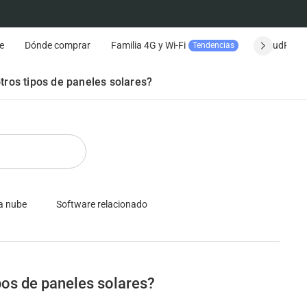
e
Dónde comprar
Familia 4G y Wi-Fi
CloudPlay
Tendencias
Seguimiento del pedido
tros tipos de paneles solares?
la nube
Software relacionado
pos de paneles solares?