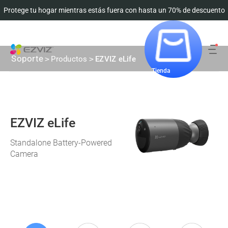
Protege tu hogar mientras estás fuera con hasta un 70% de descuento
Seguimiento del pedido
Soporte
>
Productos
>
EZVIZ eLife
Tienda
EZVIZ eLife
Standalone Battery-Powered
Camera