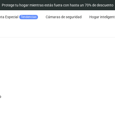
Protege tu hogar mientras estás fuera con hasta un 70% de descuento
ta Especial
Cámaras de seguridad
Hogar inteligent
Tendencias
P