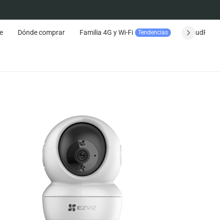
e
Dónde comprar
Familia 4G y Wi-Fi
CloudPlay
Tendencias
Seguimiento del pedido