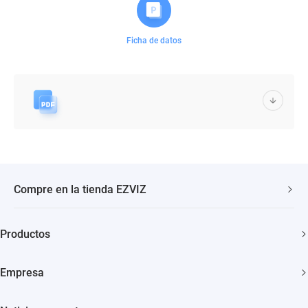
Ficha de datos
Compre en la tienda EZVIZ
Envío rápido y gratuito
Productos
Garantía de tres años
Cámaras de seguridad
Garantía de devolución de 30 días
Empresa
Hogar inteligente
Soporte al cliente de por vida
Acerca de EZVIZ