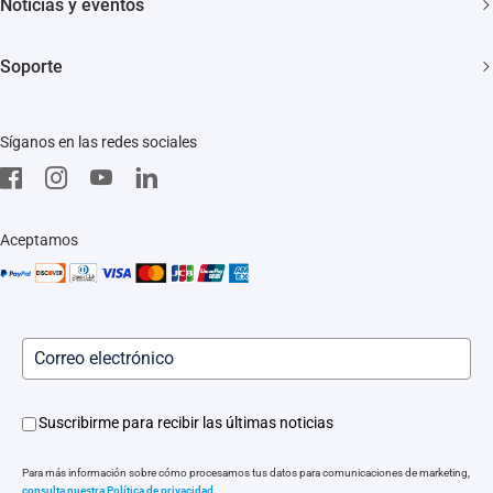
Noticias y eventos
Contáctanos
Sala de redacción
Trust Center
Soporte
Eventos
EZVIZ Green
Preguntas frecuentes
EZVIZ CSR
Síganos en las redes sociales
Descargar
aviso legal
Servicio in situ
Instaladores
Aceptamos
Servicio posventa
Suscribirme para recibir las últimas noticias
Para más información sobre cómo procesamos tus datos para comunicaciones de marketing,
consulta nuestra Política de privacidad.