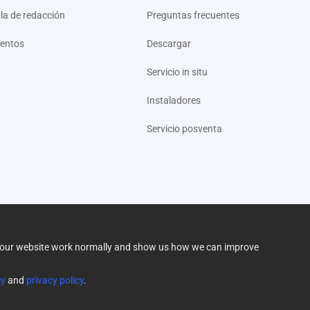
la de redacción
Preguntas frecuentes
entos
Descargar
Servicio in situ
Instaladores
Servicio posventa
elp our website work normally and show us how we can improve
nes de venta
|
Garantía limitada
|
Política de Entrega
cy
and
privacy policy
.
Derech