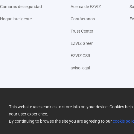
Cámaras de seguridad
Acerca de EZVIZ
Sa
Hogar inteligente
Contáctanos
Ev
Trust Center
EZVIZ Green
EZVIZ CSR
aviso legal
This website uses cookies to store info on your device. Cookies h
your user experience.
Política de privacidad
|
Política de cookies
|
Cookies Preferences
|
Condicio
By continuing to browse the site you are agreeing to our
cookie poli
|
Política de devoluciones