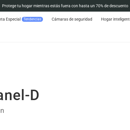
Protege tu hogar mientras estás fuera con hasta un 70% de descuento
ta Especial
Cámaras de seguridad
Hogar inteligent
Tendencias
anel-D
on