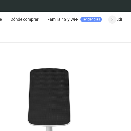
e
Dónde comprar
Familia 4G y Wi-Fi
CloudPlay
Tendencias
Seguimiento del pedido