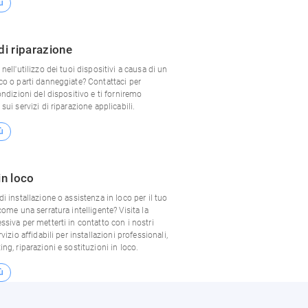
ù
di riparazione
nell'utilizzo dei tuoi dispositivi a causa di un
co o parti danneggiate? Contattaci per
ondizioni del dispositivo e ti forniremo
sui servizi di riparazione applicabili.
ù
in loco
i installazione o assistenza in loco per il tuo
come una serratura intelligente? Visita la
siva per metterti in contatto con i nostri
vizio affidabili per installazioni professionali,
ng, riparazioni e sostituzioni in loco.
ù