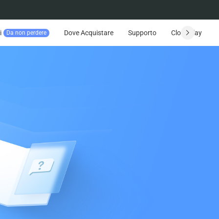
i
Dove Acquistare
Supporto
CloudPlay
Da non perdere