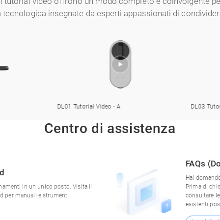
i tutorial video offrono un modo completo e coinvolgente pe
ia tecnologica insegnate da esperti appassionati di condivide
DL01 Tutorial Video - A
DL03 Tutorial
Centro di assistenza
FAQs (Do
ad
Hai domande 
namenti in un unico posto. Visita il
Prima di chie
d per manuali e strumenti
consultare le
esistenti pos