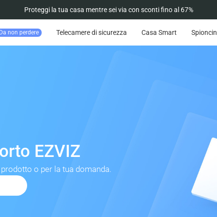
Proteggi la tua casa mentre sei via con sconti fino al 67%
Telecamere di sicurezza
Casa Smart
Spioncin
Da non perdere
porto EZVIZ
 prodotto o per la tua domanda.