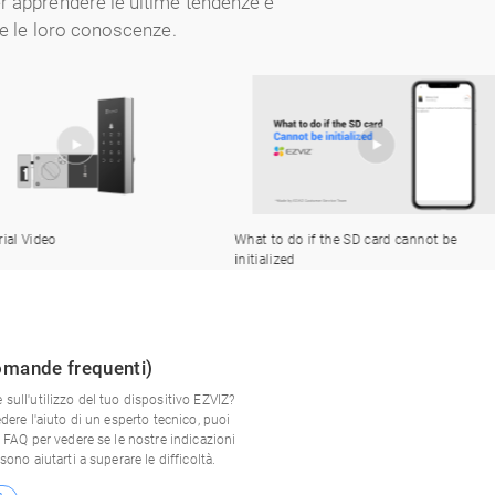
r apprendere le ultime tendenze e
re le loro conoscenze.
 Video
What to do if the SD card cannot be
initialized
mande frequenti)
sull'utilizzo del tuo dispositivo EZVIZ?
dere l'aiuto di un esperto tecnico, puoi
 FAQ per vedere se le nostre indicazioni
sono aiutarti a superare le difficoltà.