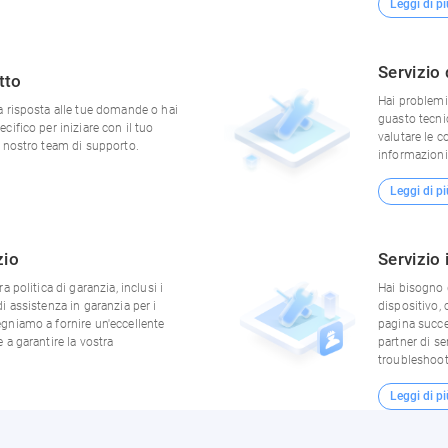
Leggi di pi
Servizio 
tto
Hai problemi 
a risposta alle tue domande o hai
guasto tecni
cifico per iniziare con il tuo
valutare le c
l nostro team di supporto.
informazioni 
Leggi di pi
zio
Servizio 
a politica di garanzia, inclusi i
Hai bisogno d
i assistenza in garanzia per i
dispositivo, 
egniamo a fornire un'eccellente
pagina succes
 a garantire la vostra
partner di ser
troubleshooti
Leggi di pi