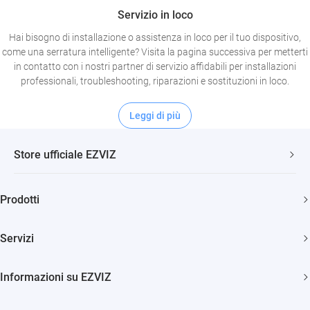
Servizio in loco
Hai bisogno di installazione o assistenza in loco per il tuo dispositivo,
come una serratura intelligente? Visita la pagina successiva per metterti
in contatto con i nostri partner di servizio affidabili per installazioni
professionali, troubleshooting, riparazioni e sostituzioni in loco.
Leggi di più
Store ufficiale EZVIZ
Spedizione veloce e gratuita
Prodotti
Due anni di garanzia
Telecamere di sicurezza
Soddisfatti o rimborsati entro 30 giorni
Servizi
Casa Smart
Supporto clienti a vita
Diventa Rivenditore
Citofonia e Spioncini
Informazioni su EZVIZ
Diventa Installatore
Pulizia Smart
Trust Center