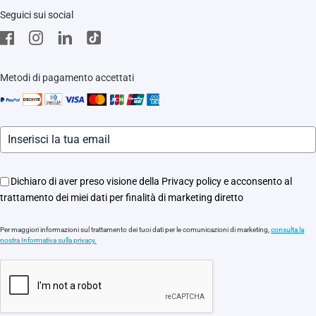
Supporto
Seguici sui social
EZVIZ Green
Stores
EZVIZ CSR
Contattaci
Traccia il tuo ordine
Metodi di pagamento accettati
Informazioni legali
Eventi
Assistenza Motori Apricancello
Dichiaro di aver preso visione della Privacy policy e acconsento al
trattamento dei miei dati per finalità di marketing diretto
Per maggiori informazioni sul trattamento dei tuoi dati per le comunicazioni di marketing,
consulta la
nostra Informativa sulla privacy.