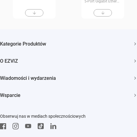
5-Port Gigabit Ethernet Switch
Kategorie Produktów
Kamery bezpieczeństwa
O EZVIZ
Inteligentny dom
Kim jesteśmy
Wiadomości i wydarzenia
Kontakt
Newsroom
Trust Center
Wsparcie
Wydarzenia
EZVIZ Green
FAQs
EZVIZ CSR
Obserwuj nas w mediach społecznościowych
Pobierz