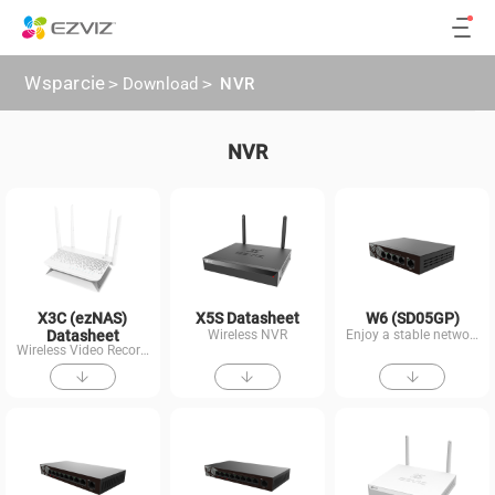
Wsparcie
>
Download
>
NVR
NVR
X3C (ezNAS)
X5S Datasheet
W6 (SD05GP)
Datasheet
Wireless NVR
Enjoy a stable network.
Wireless Video Recorder