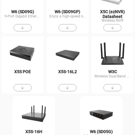
W6 (SD09G)
W6 (SD09GP)
X5C (ezNVR)
9-Port Gigabit Ethernet Switch
Enjoy a high-speed network.
Datasheet
Wireless NVR
X5S POE
X5S-16L2
W3C
Wireless Dual-Band Router
X5S-16H
W6 (SD05G)