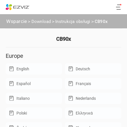
Wsparcie
>
Download
>
Instrukcja obsługi
>
CB90x
CB90x
Europe
English
Deutsch
Español
Français
Italiano
Nederlands
Polski
Ελληνικά