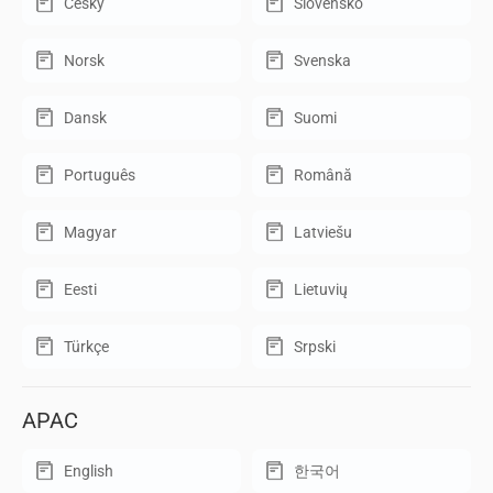
Český
Slovensko
Norsk
Svenska
Dansk
Suomi
Português
Română
Magyar
Latviešu
Eesti
Lietuvių
Türkçe
Srpski
APAC
English
한국어