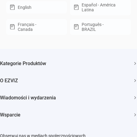
Español - América
English
Latina
Français -
Português -
Canada
BRAZIL
Kategorie Produktów
Kamery bezpieczeństwa
O EZVIZ
Inteligentny dom
Kim jesteśmy
Wiadomości i wydarzenia
Kontakt
Newsroom
Trust Center
Wsparcie
Wydarzenia
EZVIZ Green
FAQs
EZVIZ CSR
Obserwuj nas w mediach społecznościowych