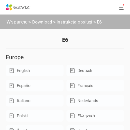
Wsparcie
>
Download
>
Instrukcja obsługi
>
E6
E6
Europe
English
Deutsch
Español
Français
Italiano
Nederlands
Polski
Ελληνικά