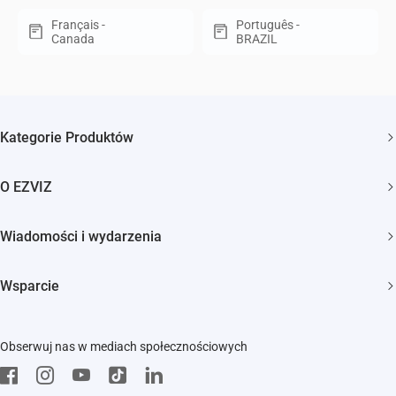
Français -
Português -
Canada
BRAZIL
Kategorie Produktów
Kamery bezpieczeństwa
O EZVIZ
Inteligentny dom
Kim jesteśmy
Wiadomości i wydarzenia
Kontakt
Newsroom
Trust Center
Wsparcie
Wydarzenia
EZVIZ Green
FAQs
EZVIZ CSR
Obserwuj nas w mediach społecznościowych
Pobierz