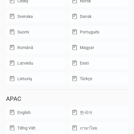
Český
Norsk
Svenska
Dansk
Suomi
Português
Română
Magyar
Latviešu
Eesti
Lietuvių
Türkçe
APAC
English
한국어
Tiếng Việt
ภาษาไทย