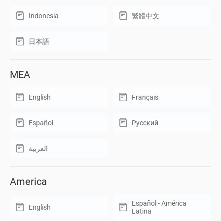
Indonesia
繁體中文
日本語
MEA
English
Français
Español
Русский
العربية
America
Español - América
English
Latina