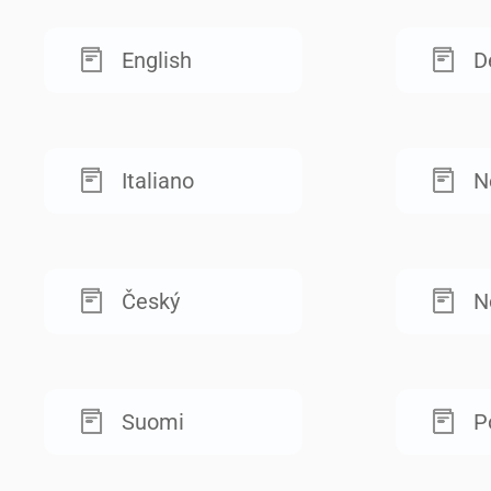
English
D
Italiano
N
Český
N
Suomi
P