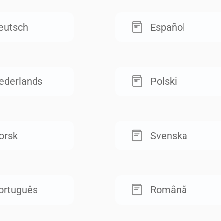
eutsch
Español
ederlands
Polski
orsk
Svenska
ortuguês
Română