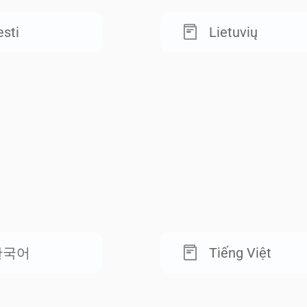
esti
Lietuvių
한국어
Tiếng Việt