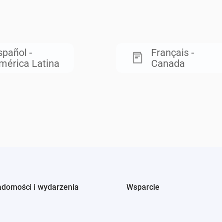
spañol -
Français -
mérica Latina
Canada
adomości i wydarzenia
Wsparcie