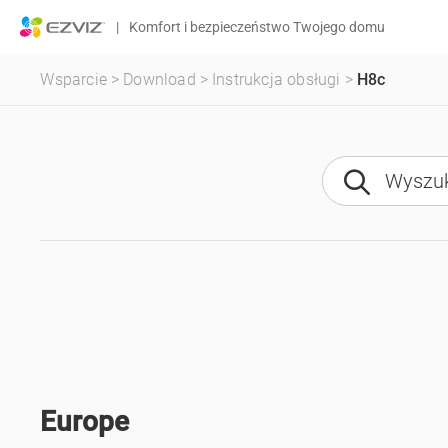
|
Komfort i bezpieczeństwo Twojego domu
Wsparcie
>
Download
>
Instrukcja obsługi
>
H8c
Europe