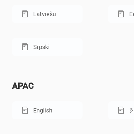
Latviešu
E
Srpski
APAC
English