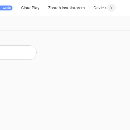
CloudPlay
Zostań instalatorem
Gdzie kupić
Wsp
Nowość