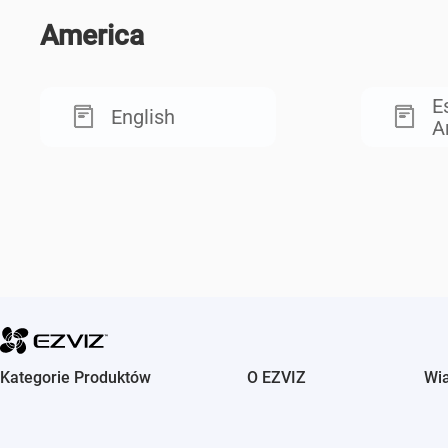
America
E
English
A
Kategorie Produktów
O EZVIZ
Wi