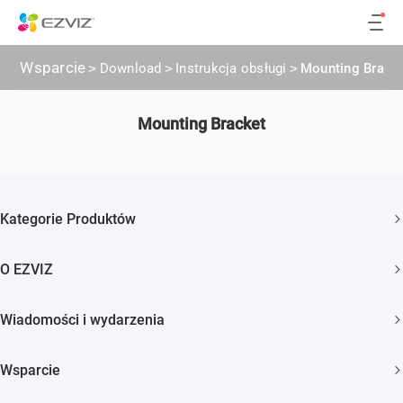
Wsparcie
>
Download
>
Instrukcja obsługi
>
Mounting Brack
Mounting Bracket
Kategorie Produktów
Kamery bezpieczeństwa
O EZVIZ
Inteligentny dom
Kim jesteśmy
Wiadomości i wydarzenia
Kontakt
Newsroom
Trust Center
Wsparcie
Wydarzenia
EZVIZ Green