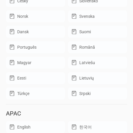
Český
Slovensko
Norsk
Svenska
Dansk
Suomi
Português
Română
Magyar
Latviešu
Eesti
Lietuvių
Türkçe
Srpski
APAC
English
한국어