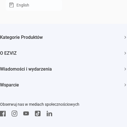
English
Kategorie Produktów
Kamery bezpieczeństwa
O EZVIZ
Inteligentny dom
Kim jesteśmy
Wiadomości i wydarzenia
Kontakt
Newsroom
Trust Center
Wsparcie
Wydarzenia
EZVIZ Green
FAQs
EZVIZ CSR
Obserwuj nas w mediach społecznościowych
Pobierz