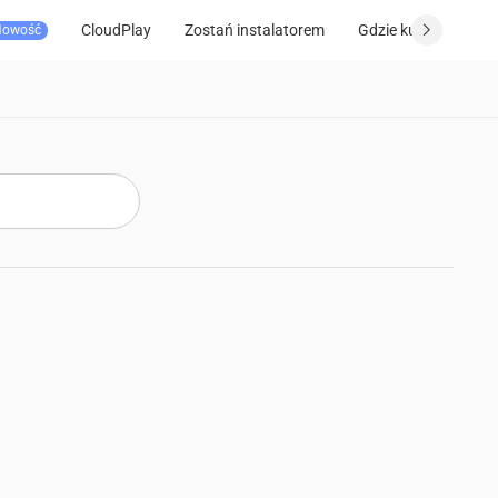
CloudPlay
Zostań instalatorem
Gdzie kupić
Wsp
Nowość