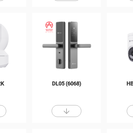
2K
DL05 (6068)
HB