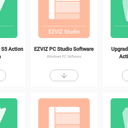
 S5 Action
EZVIZ PC Studio Software
Upgrad
a
Act
Windows PC Software