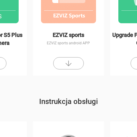
r S5 Plus
EZVIZ sports
Upgrade P
mera
EZVIZ sports android APP
Instrukcja obsługi