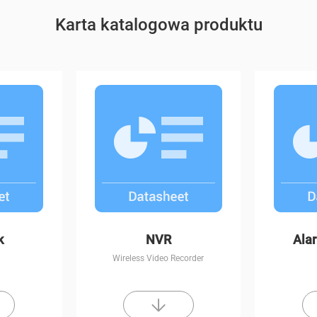
Karta katalogowa produktu
t Vision
C6CN
k
NVR
Ala
Wireless Video Recorder