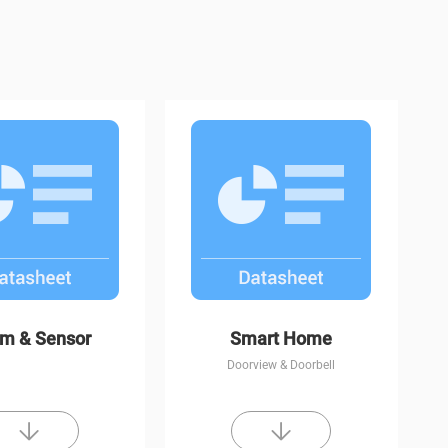
CP1
C8W
rm & Sensor
Smart Home
Doorview & Doorbell