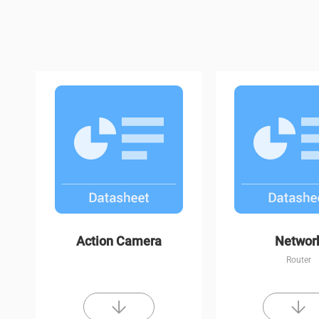
H1c
C3W Color Nigh
Action Camera
Networ
Router