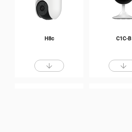
H8c
C1C-B