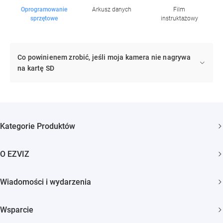
Oprogramowanie
Arkusz danych
Film
sprzętowe
instruktażowy
Co powinienem zrobić, jeśli moja kamera nie nagrywa
na kartę SD
Kategorie Produktów
Kamery bezpieczeństwa
O EZVIZ
Inteligentny dom
Kim jesteśmy
Wiadomości i wydarzenia
Kontakt
Newsroom
Trust Center
Wsparcie
Wydarzenia