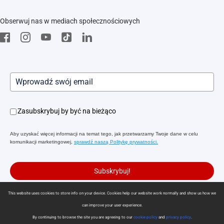
EZVIZ Green
FAQs
EZVIZ CSR
Obserwuj nas w mediach społecznościowych
Pobierz
Zasubskrybuj by być na bieżąco
Aby uzyskać więcej informacji na temat tego, jak przetwarzamy Twoje dane w celu
komunikacji marketingowej,
sprawdź naszą Politykę prywatności.
Subskrybuj!
This website uses cookies to store info on your device. Cookies help our website work normally and show us how we
can improve your user experience.
Polityka prywatności
|
Korzystanie z plików cookie
|
Preferencje cookies
By continuing to browse the site you are agreeing to our
cookie policy
and
privacy policy
.