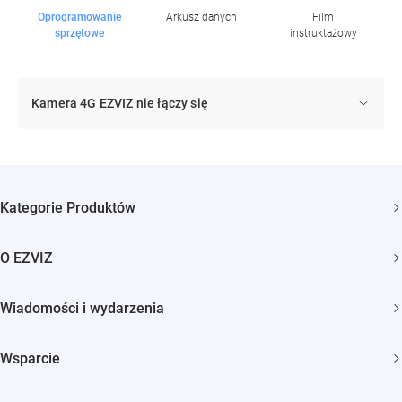
Oprogramowanie
Arkusz danych
Film
sprzętowe
instruktażowy
Kamera 4G EZVIZ nie łączy się
Kategorie Produktów
Kamery bezpieczeństwa
O EZVIZ
Inteligentny dom
Kim jesteśmy
Wiadomości i wydarzenia
Kontakt
Newsroom
Trust Center
Wsparcie
Wydarzenia
EZVIZ Green
FAQs