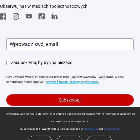
EZVIZ CSR
Obserwuj nas w mediach społecznościowych
Pobierz
Zasubskrybuj by być na bieżąco
Aby uzyskać więcej informacji na temat tego, jak przetwarzamy Twoje dane w celu
komunikacji marketingowej,
sprawdź naszą Politykę prywatności.
Subskrybuj!
This website uses cookies to store info on your device. Cookies help our website work normally and show us how we
can improve your user experience.
Polityka prywatności
|
Korzystanie z plików cookie
|
Preferencje cookies
By continuing to browse the site you are agreeing to our
cookie policy
and
privacy policy
.
|
Warunki usługi
|
Legal