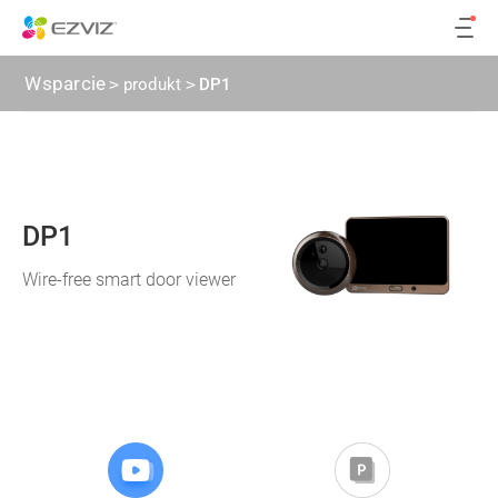
Wsparcie
>
produkt
>
DP1
DP1
Wire-free smart door viewer