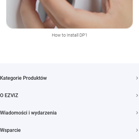
How to Install DP1
Kategorie Produktów
Kamery bezpieczeństwa
O EZVIZ
Inteligentny dom
Kim jesteśmy
Wiadomości i wydarzenia
Kontakt
Newsroom
Trust Center
Wsparcie
Wydarzenia