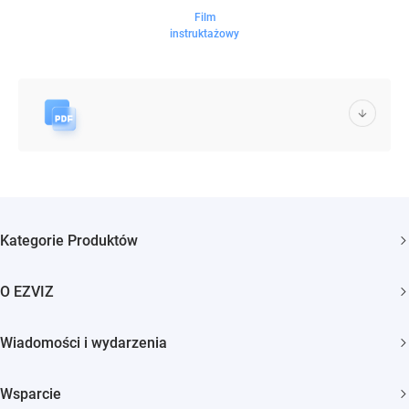
Film
instruktażowy
Kategorie Produktów
Kamery bezpieczeństwa
O EZVIZ
Inteligentny dom
Kim jesteśmy
Wiadomości i wydarzenia
Kontakt
Newsroom
Trust Center
Wsparcie
Wydarzenia