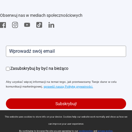
EZVIZ Green
FAQs
EZVIZ CSR
Obserwuj nas w mediach społecznościowych
Pobierz
Zasubskrybuj by być na bieżąco
Aby uzyskać więcej informacji na temat tego, jak przetwarzamy Twoje dane w celu
komunikacji marketingowej,
sprawdź naszą Politykę prywatności.
Subskrybuj!
This website uses cookies to store info on your device. Cookies help our website work normally and show us how we
can improve your user experience.
Polityka prywatności
|
Korzystanie z plików cookie
|
Preferencje cookies
By continuing to browse the site you are agreeing to our
cookie policy
and
privacy policy
.