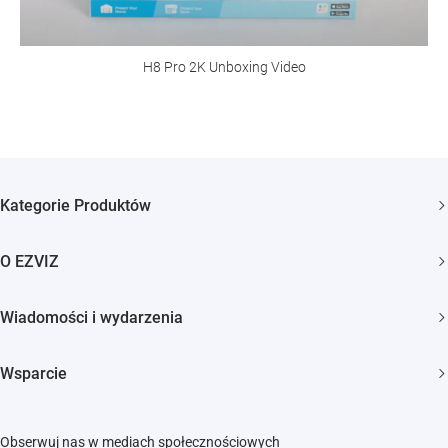
H8 Pro 2K Unboxing Video
Kategorie Produktów
Kamery bezpieczeństwa
O EZVIZ
Inteligentny dom
Kim jesteśmy
Wiadomości i wydarzenia
Kontakt
Newsroom
Trust Center
Wsparcie
Wydarzenia
EZVIZ Green
FAQs
EZVIZ CSR
Obserwuj nas w mediach społecznościowych
Pobierz