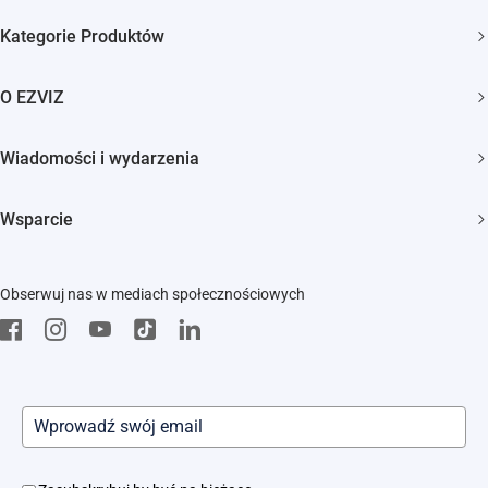
Kategorie Produktów
Kamery bezpieczeństwa
O EZVIZ
Inteligentny dom
Kim jesteśmy
Wiadomości i wydarzenia
Kontakt
Newsroom
Trust Center
Wsparcie
Wydarzenia
EZVIZ Green
FAQs
EZVIZ CSR
Obserwuj nas w mediach społecznościowych
Pobierz