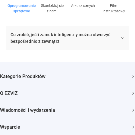
Oprogramowanie
Skontaktuj się
Arkusz danych
Film
sprzętowe
z nami
instruktażowy
Co zrobić, jeśli zamek inteligentny można otworzyć
bezpośrednio z zewnątrz
Kategorie Produktów
Kamery bezpieczeństwa
O EZVIZ
Inteligentny dom
Kim jesteśmy
Wiadomości i wydarzenia
Kontakt
Newsroom
Trust Center
Wsparcie
Wydarzenia