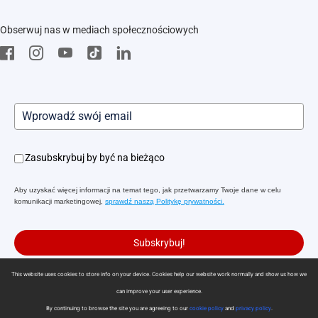
EZVIZ Green
FAQs
EZVIZ CSR
Obserwuj nas w mediach społecznościowych
Pobierz
Zasubskrybuj by być na bieżąco
Aby uzyskać więcej informacji na temat tego, jak przetwarzamy Twoje dane w celu
komunikacji marketingowej,
sprawdź naszą Politykę prywatności.
Subskrybuj!
This website uses cookies to store info on your device. Cookies help our website work normally and show us how we
can improve your user experience.
Polityka prywatności
|
Korzystanie z plików cookie
|
Preferencje cookies
By continuing to browse the site you are agreeing to our
cookie policy
and
privacy policy
.