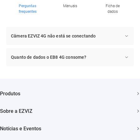
Perguntas
Manuais
Ficha de
frequentes
dados
Câmera EZVIZ 4G não está se conectando
Quanto de dados o EB8 4G consome?
Produtos
Câmera de Bateria
Sobre a EZVIZ
Camêra Wi-Fi Interna
Quem somos
Camêra Wi-Fi Externa
Notícias e Eventos
Contato
Casa Inteligente
Notícias