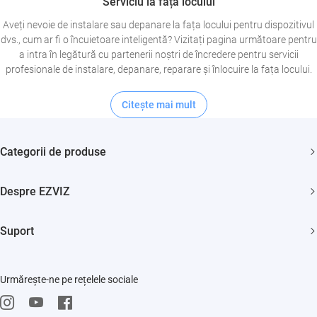
Serviciu la fața locului
Aveți nevoie de instalare sau depanare la fața locului pentru dispozitivul
dvs., cum ar fi o încuietoare inteligentă? Vizitați pagina următoare pentru
a intra în legătură cu partenerii noștri de încredere pentru servicii
profesionale de instalare, depanare, reparare și înlocuire la fața locului.
Citeşte mai mult
Categorii de produse
Camere de supraveghere
Despre EZVIZ
Aspiratoare
Cine suntem?
Smart home
Suport
Cum ne contactezi?
FAQs
Știri
Urmărește-ne pe rețelele sociale
Repair Service
Trust Center