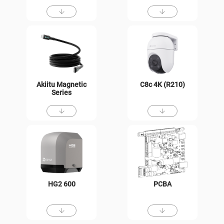
Akiitu Magnetic
C8c 4K (R210)
Series
HG2 600
PCBA