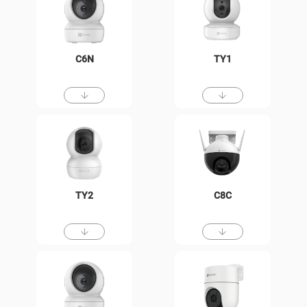
C6N
TY1
TY2
C8C