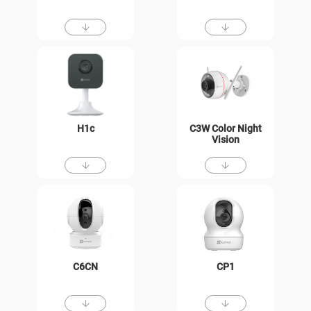
H1c
C3W Color Night
Vision
C6CN
CP1