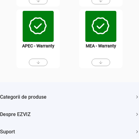
APEC - Warranty
MEA - Warranty
Categorii de produse
Camere de supraveghere
Despre EZVIZ
Aspiratoare
Cine suntem?
Smart home
Suport
Cum ne contactezi?