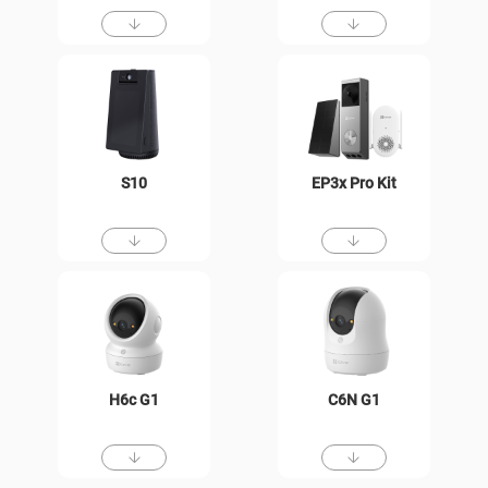
S10
EP3x Pro Kit
H6c G1
C6N G1