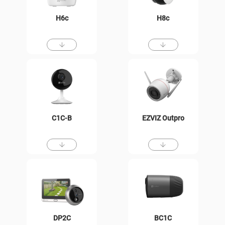
H6c
H8c
C1C-B
EZVIZ Outpro
DP2C
BC1C