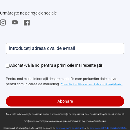
FAQs
Știri
Urmărește-ne pe rețelele sociale
Repair Service
Trust Center
EZVIZ CSR
Evenimente
Abonați-vă la noi pentru a primi cele mai recente știri
Pentru mai multe informații despre modul în care prelucrăm datele dvs.
pentru comunicarea de marketing.
Consultați politica noastră de confidențialitate.
Abonare
Acest site web folosește cookie-uri pentru a stoca informații pe dispozitivul dvs. Cookie-urile ajută site-ul nostru să
funcționeze normal și ne arată cum vă putem îmbunătăți experiența utilizatorului.
Politica de confidențialitate
|
Utilizarea cookie-urilor
|
Preferințe cookie
Continuând să navigați pe site, sunteți de acord cu
politica privind cookie-urile
și cu
politica noastră de confidențialitate
.