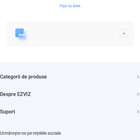
Fișa cu date
Categorii de produse
Camere de supraveghere
Despre EZVIZ
Aspiratoare
Cine suntem?
Smart home
Suport
Cum ne contactezi?
FAQs
Știri
Urmărește-ne pe rețelele sociale
Repair Service
Trust Center