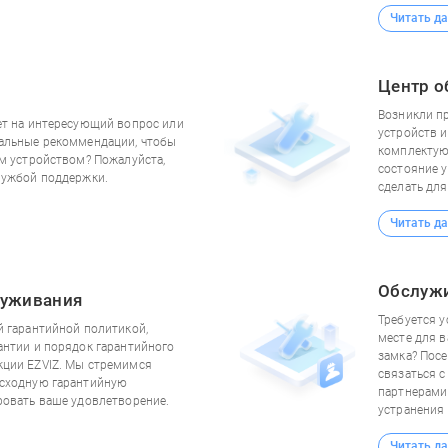
Читать да
Центр о
Возникли п
ет на интересующий вопрос или
устройств и
альные рекоммендации, чтобы
комплектую
им устройством? Пожалуйста,
состояние у
лужбой поддержки.
сделать для
Читать да
Обслужи
луживания
Требуется у
й гарантийной политикой,
месте для в
антии и порядок гарантийного
замка? Пос
ции EZVIZ. Мы стремимся
связаться 
осходную гарантийную
партнерами
ровать ваше удовлетворение.
устранения 
Читать да