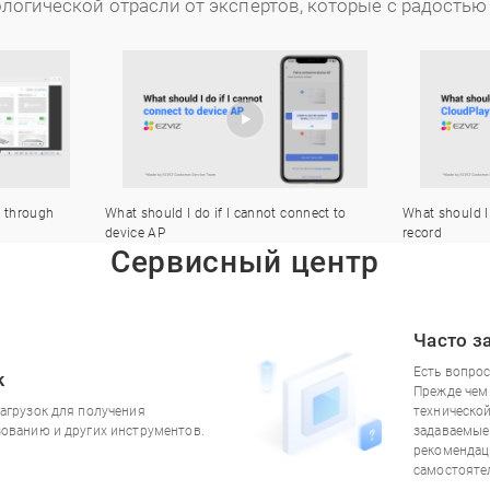
ологической отрасли от экспертов, которые с радость
s through
What should I do if I cannot connect to
What should I
device AP
record
Сервисный центр
Часто з
Есть вопро
к
Прежде чем
загрузок для получения
техническо
зованию и других инструментов.
задаваемые 
рекомендац
самостояте