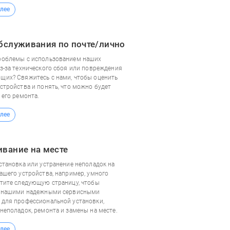
лее
бслуживания по почте/лично
роблемы с использованием наших
з-за технического сбоя или повреждения
щих? Свяжитесь с нами, чтобы оценить
стройства и понять, что можно будет
 его ремонта.
лее
вание на месте
становка или устранение неполадок на
ашего устройства, например, умного
етите следующую страницу, чтобы
с нашими надежными сервисными
 для профессиональной установки,
неполадок, ремонта и замены на месте.
лее