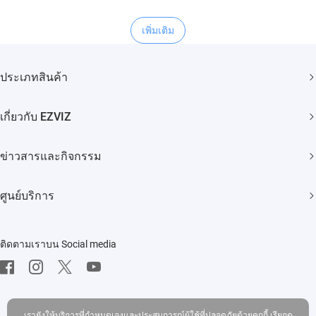
เพิ่มเติม
ประเภทสินค้า
กล้องวงจรปิด
เกี่ยวกับ EZVIZ
สมาร์ทโฮม
แบรนด์ของเรา
ข่าวสารและกิจกรรม
ติดต่อเรา
ข่าวประชาสัมพันธ์
Trust Center
ศูนย์บริการ
กิจกรรม
EZVIZ Green
คำถามที่พบบ่อย
EZVIZ CSR
ติดตามเราบน Social media
ดาวโหลด
เรายังให้บริการที่กำหนดเองและประสบการณ์ผู้ใช้ที่ปลอดภัยด้วยคุกกี้ เรียกดู