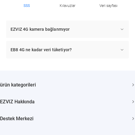
SSS
Kılavuzlar
Veri sayfası
EZVIZ 4G kamera bağlanmıyor
EB8 4G ne kadar veri tüketiyor?
ürün kategorileri
Güvenlik kamerası
EZVIZ Hakkında
Akıllı Evler
Biz Kimiz
Destek Merkezi
Bize Ulaşın
SSS
Haber odası