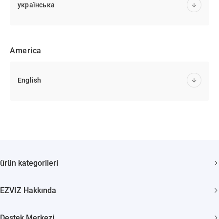
українська
America
English
ürün kategorileri
Güvenlik kamerası
EZVIZ Hakkında
Akıllı Evler
Biz Kimiz
Destek Merkezi