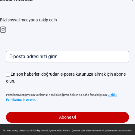
Bize Ulaşın
SSS
Haber odası
Bizi sosyal medyada takip edin
İndir
Trust Center
Akıllı Kilit Servisleri
EZVIZ CSR
Kamera ve Robot Süpürge Hizmet Merkezi
Yerinde Hizmet
En son haberleri doğrudan e-posta kutunuza almak için abone
olun.
Pazarlama iletişimi için verilerinizi nasıl işlediğimiz hakkında daha fazla bilgi için
Gizlilik
Politikamızı inceleyin.
Abone Ol
Bu web sitesi, cihazınızda bilgi depolamak için çerezleri kullanır. Çerezler web sitemizin normal çalışmasına yardımcı olur