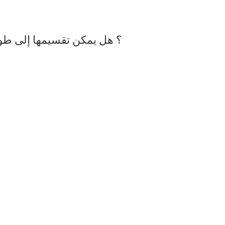
كم عدد الخرائط التي يمكن أن ينشئها RS2 ويحفظها على تطبيق EZVIZ؟ هل 
1. ضع الروبوت: للمرة الأولى