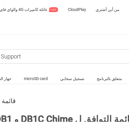
من أين أشتري
CloudPlay
متعلق بالبرنامج
تسجيل سحابي
microSD card
جهاز ال
DB1 و C Chime
 و DB1C Chime قائمة التوافق ل