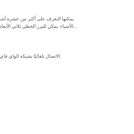
فصل الواي فاي لا يؤثر على المهام الحالية والمهام المجدولة بالفعل. وسوف يعيد الـ RS2 الاتصال تلقائيًا بشبكة الواي فاي عندما يقترب من الراوتر.