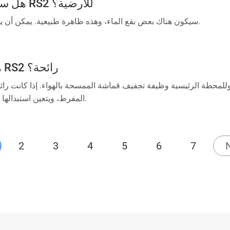
هل ستكون هناك بقع ماء عند مسح الـ RS2 للأرضية؟
سيكون هناك بعض بقع الماء، وهذه ظاهرة طبيعية. يمكن أن يجفف الحفاظ على التهوية هذه البقع بسرعة.
هل ستكون قماشة الممسحة للـ RS2 رائحة؟
محطة الرئيسية وظيفة تجفيف قماشة الممسحة بالهواء. إذا كانت رائح
المفرط، ويتعين استبدالها بقماشة ممسحة جديدة في الوقت المناسب.
2
3
4
5
6
7