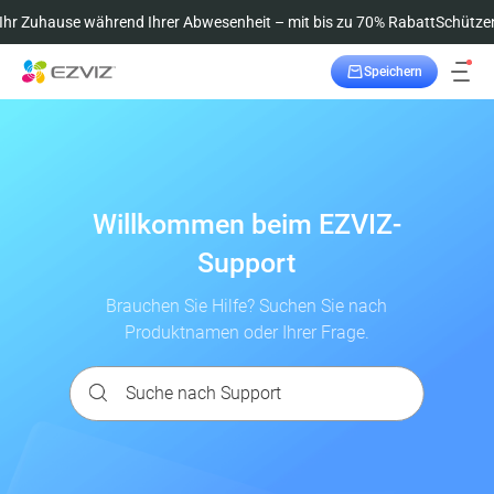
 Zuhause während Ihrer Abwesenheit – mit bis zu 70% Rabatt
Schützen Si
Speichern
Bestellung verfolgen
Willkommen beim EZVIZ-
Support
Brauchen Sie Hilfe? Suchen Sie nach
Produktnamen oder Ihrer Frage.