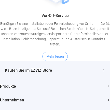
Vor-Ort-Service
Benötigen Sie eine Installation oder Fehlerbehebung vor Ort für Ihr Gerät,
wie z.B. ein intelligentes Schloss? Besuchen Sie die nächste Seite, um mit
unseren vertrauenswürdigen Servicepartnern für professionelle Vor-Ort-
Installation, Fehlerbehebung, Reparatur und Austausch in Kontakt zu
treten.
Mehr lesen
Kaufen Sie im EZVIZ Store
Schneller, kostenloser Versand
Produkte
2 Jahre Garantie
Überwachungskamera
30 Tage Geld-zurück-Garantie
Unternehmen
Smart Home
Lebenslanger Kundensupport
Über EZVIZ