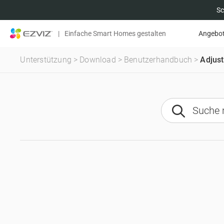
Sc
|
Einfache Smart Homes gestalten
Angebo
Unterstützung
>
Download
>
Benutzerhandbuch
>
Adjust