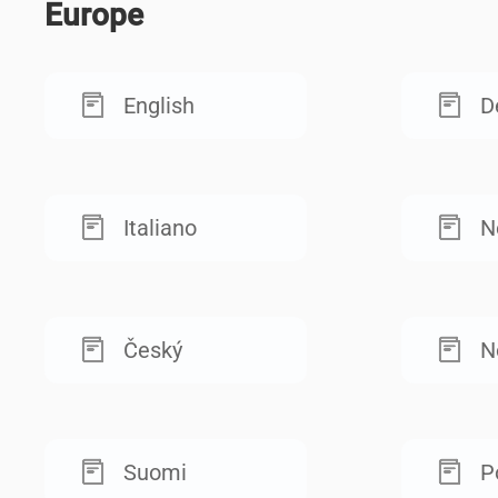
Europe
English
D
Italiano
N
Český
N
Suomi
P