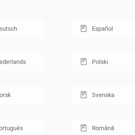
eutsch
Español
ederlands
Polski
orsk
Svenska
ortuguês
Română