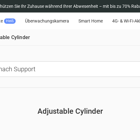
hützen Sie Ihr Zuhause während Ihrer Abwesenheit – mit bis zu 70% Rab
te
Überwachungskamera
Smart Home
4G- & Wi-Fi-A
Heiß
able Cylinder
Adjustable Cylinder