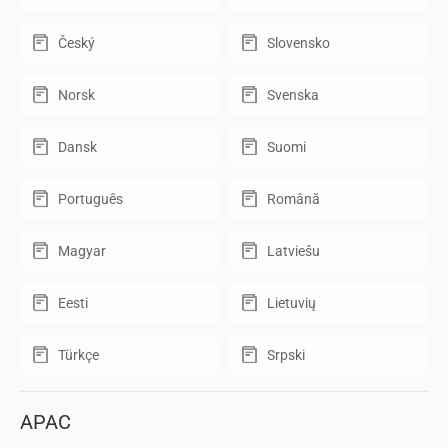
Český
Slovensko
Norsk
Svenska
Dansk
Suomi
Português
Română
Magyar
Latviešu
Eesti
Lietuvių
Türkçe
Srpski
APAC