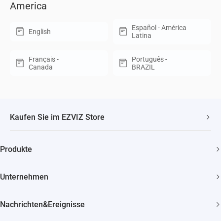
America
Español - América
English
Latina
Français -
Português -
Canada
BRAZIL
Kaufen Sie im EZVIZ Store
Schneller, kostenloser Versand
Produkte
2 Jahre Garantie
Überwachungskamera
30 Tage Geld-zurück-Garantie
Unternehmen
Smart Home
Lebenslanger Kundensupport
Über EZVIZ
Nachrichten&Ereignisse
Kontakt