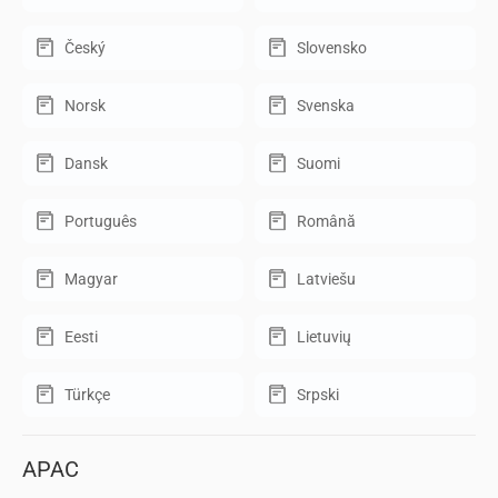
Český
Slovensko
Norsk
Svenska
Dansk
Suomi
Português
Română
Magyar
Latviešu
Eesti
Lietuvių
Türkçe
Srpski
APAC