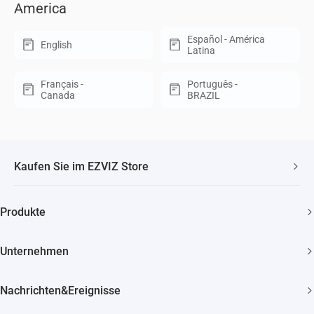
America
Español - América
English
Latina
Français -
Português -
Canada
BRAZIL
Kaufen Sie im EZVIZ Store
Schneller, kostenloser Versand
Produkte
2 Jahre Garantie
Überwachungskamera
30 Tage Geld-zurück-Garantie
Unternehmen
Smart Home
Lebenslanger Kundensupport
Über EZVIZ
Nachrichten&Ereignisse
Kontakt