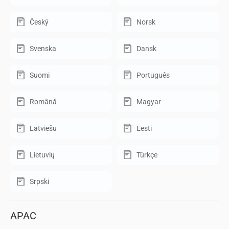
Český
Norsk
Svenska
Dansk
Suomi
Português
Română
Magyar
Latviešu
Eesti
Lietuvių
Türkçe
Srpski
APAC