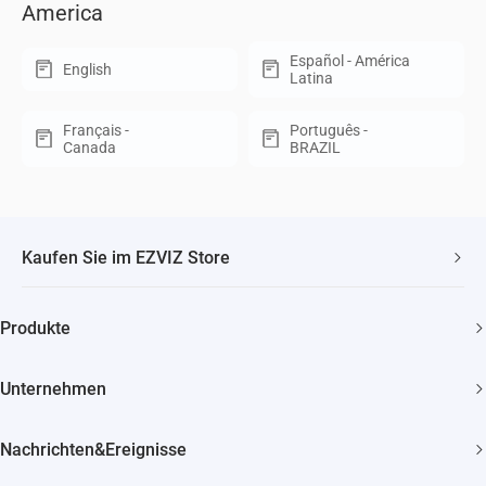
America
Español - América
English
Latina
Français -
Português -
Canada
BRAZIL
Kaufen Sie im EZVIZ Store
Schneller, kostenloser Versand
Produkte
2 Jahre Garantie
Überwachungskamera
30 Tage Geld-zurück-Garantie
Unternehmen
Smart Home
Lebenslanger Kundensupport
Über EZVIZ
Nachrichten&Ereignisse
Kontakt