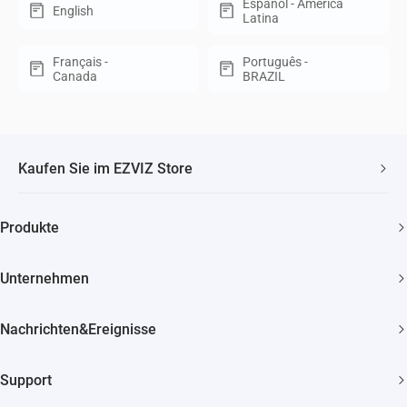
Español - América
English
Latina
Français -
Português -
Canada
BRAZIL
Kaufen Sie im EZVIZ Store
Schneller, kostenloser Versand
Produkte
2 Jahre Garantie
Überwachungskamera
30 Tage Geld-zurück-Garantie
Unternehmen
Smart Home
Lebenslanger Kundensupport
Über EZVIZ
Nachrichten&Ereignisse
Kontakt
Newsroom
Bezugsquellen
Support
Veranstaltungen