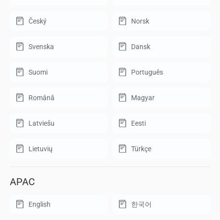
Český
Norsk
Svenska
Dansk
Suomi
Português
Română
Magyar
Latviešu
Eesti
Lietuvių
Türkçe
APAC
English
한국어