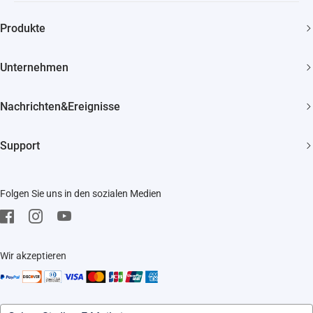
Schneller, kostenloser Versand
Produkte
2 Jahre Garantie
Überwachungskamera
30 Tage Geld-zurück-Garantie
Unternehmen
Smart Home
Lebenslanger Kundensupport
Über EZVIZ
Nachrichten&Ereignisse
Kontakt
Newsroom
Bezugsquellen
Support
Veranstaltungen
Impressum
FAQ
Trust Center
Folgen Sie uns in den sozialen Medien
Herunterladen
EZVIZ CSR
Kundendienst
Wir akzeptieren