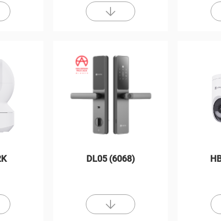
2K
DL05 (6068)
HB