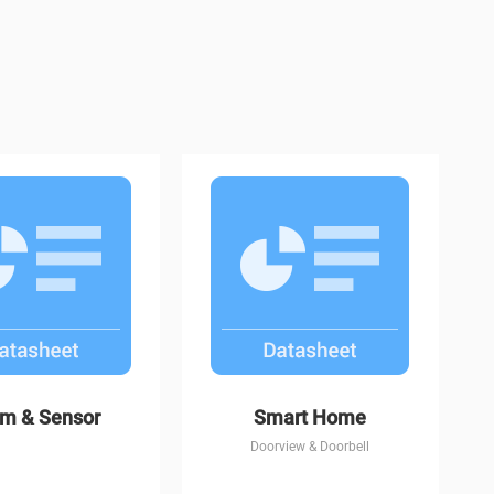
CP1
C8W
rm & Sensor
Smart Home
Doorview & Doorbell