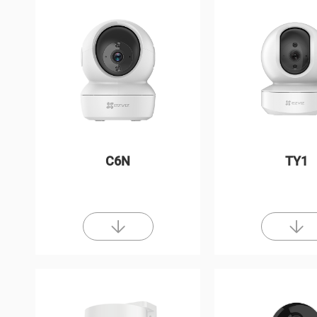
C6N
TY1