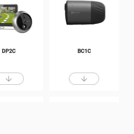
DP2C
BC1C