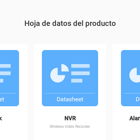
Hoja de datos del producto
t Vision
C6CN
k
NVR
Ala
Wireless Video Recorder