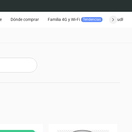
e
Dónde comprar
Familia 4G y Wi-Fi
CloudPlay
Tendencias
Seguimiento del pedido