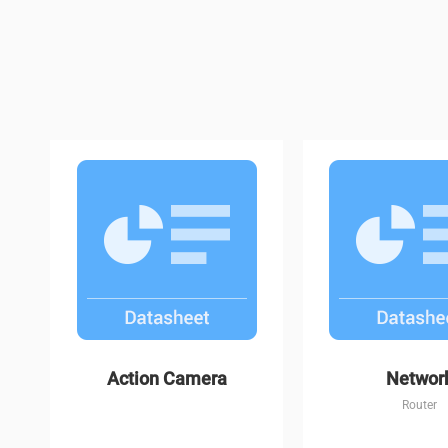
H1c
C3W Color Nigh
Action Camera
Networ
Router