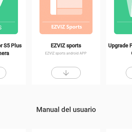
r S5 Plus
EZVIZ sports
Upgrade P
mera
EZVIZ sports android APP
Manual del usuario