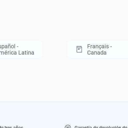
spañol -
Français -
mérica Latina
Canada
de tres años
Garantía de devolución de