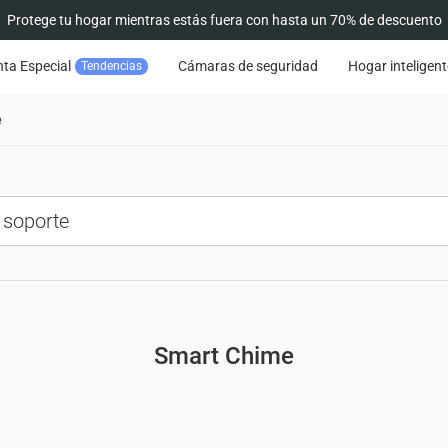
Protege tu hogar mientras estás fuera con hasta un 70% de descuento
ta Especial
Cámaras de seguridad
Hogar inteligent
Tendencias
e
Smart Chime