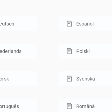
eutsch
Español
ederlands
Polski
orsk
Svenska
ortuguês
Română