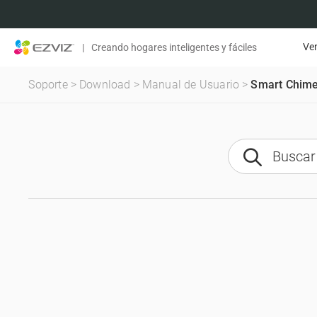
Ven
|
Creando hogares inteligentes y fáciles
Soporte
>
Download
>
Manual de Usuario
>
Smart Chim