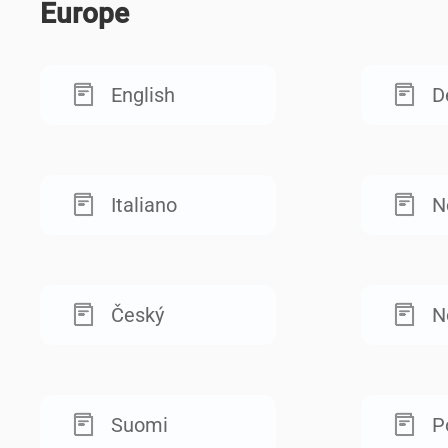
Europe
English
D
Italiano
N
Český
N
Suomi
P