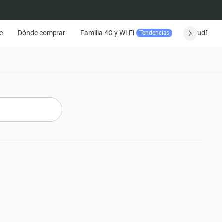
e
Dónde comprar
Familia 4G y Wi-Fi
CloudPlay
Tendencias
Seguimiento del pedido