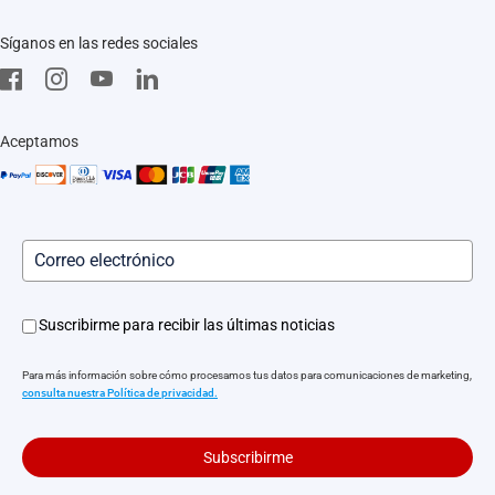
EZVIZ Green
Preguntas frecuentes
EZVIZ CSR
Síganos en las redes sociales
Descargar
aviso legal
Servicio in situ
Instaladores
Aceptamos
Servicio posventa
Suscribirme para recibir las últimas noticias
Para más información sobre cómo procesamos tus datos para comunicaciones de marketing,
consulta nuestra Política de privacidad.
Subscribirme