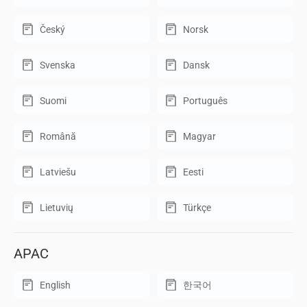
Český
Norsk
Svenska
Dansk
Suomi
Português
Română
Magyar
Latviešu
Eesti
Lietuvių
Türkçe
APAC
English
한국어