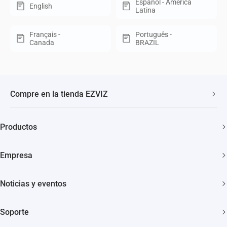
Español - América
English
Latina
Français -
Português -
Canada
BRAZIL
Compre en la tienda EZVIZ
Envío rápido y gratuito
Productos
Garantía de tres años
Cámaras de seguridad
Garantía de devolución de 30 días
Empresa
Hogar inteligente
Soporte al cliente de por vida
Acerca de EZVIZ
Noticias y eventos
Contáctanos
Sala de redacción
Trust Center
Soporte
Eventos