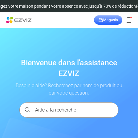
 votre maison pendant votre absence avec jusqu'à 70% de réduction
Prot
Magasin
Suivre la commande
Bienvenue dans l'assistance
EZVIZ
Besoin d'aide? Recherchez par nom de produit ou
par votre question.