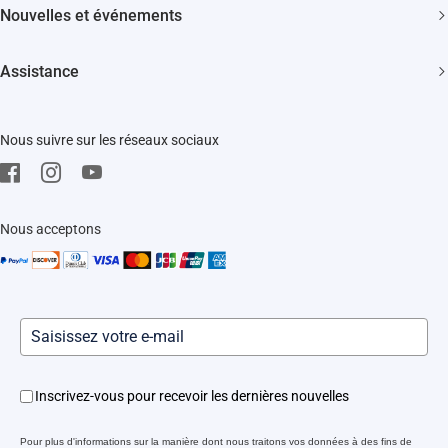
Nouvelles et événements
Devenir un Revendeur
Actualités
Trust Center
Assistance
Événements
EZVIZ Green
FAQs
EZVIZ CSR
Nous suivre sur les réseaux sociaux
Télécharger
Mentions Légale
SAV
Nous acceptons
Inscrivez-vous pour recevoir les dernières nouvelles
Pour plus d'informations sur la manière dont nous traitons vos données à des fins de