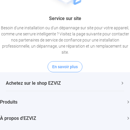
Service sur site
Besoin d'une installation ou d'un dépannage sur site pour votre appareil,
comme une serrure intelligente ? Visitez la page suivante pour contacter
nos partenaires de service de confiance pour une installation
professionnelle, un dépannage, une réparation et un remplacement sur
site.
En savoir plus
Achetez sur le shop EZVIZ
Livraison Rapide et Gratuite
Produits
2 ans de garantie
Caméras de sécurité
Garantie de Remboursement de 30 Jours
À propos d'EZVIZ
Maison intelligente
Assistance Clientèle à Vie
Contactez Nous