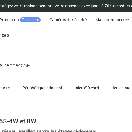
rotégez votre maison pendant votre absence avec jusqu'à 70% de réducti
Promotion
Caméras de sécurité
Maison connectée
Tendances
ices
curité
Périphérique principal
microSD card
Jeu en nu
X5S-4W et 8W
réseau, veuillez suivre les étapes ci-dessous :