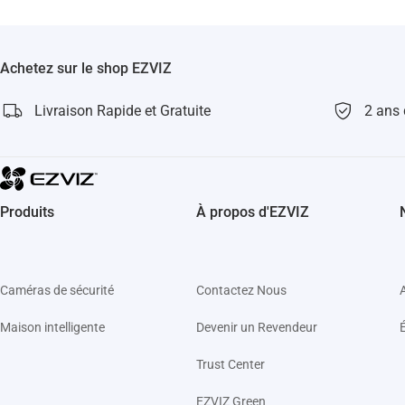
3. Vous pouvez également essayer de réi
Si seules certaines caméras ne parvi
d'alimentation fonctionnel ainsi que le
Achetez sur le shop EZVIZ
-Si cela fonctionne, cela signifie que l
-Si cela ne fonctionne pas, le problème
Livraison Rapide et Gratuite
2 ans 
Produits
À propos d'EZVIZ
Caméras de sécurité
Contactez Nous
Maison intelligente
Devenir un Revendeur
Trust Center
EZVIZ Green