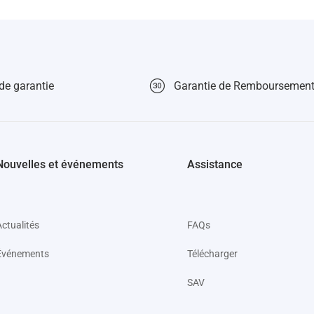
nitialiser le boîtier NVR.
ennent pas à se connecter au X5S-4P/X5S-8P
, pour résoudre le
 port de cette caméra et voyez si la caméra fonctionnera.
e problème peut provenir du câble ou du port.
 peut provenir de la caméra elle-même.
de garantie
Garantie de Remboursement
Nouvelles et événements
Assistance
Actualités
FAQs
Événements
Télécharger
SAV