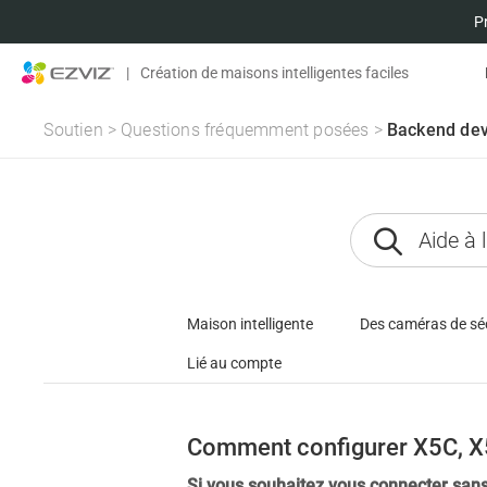
P
|
Création de maisons intelligentes faciles
Soutien
>
Questions fréquemment posées
>
Backend dev
Maison intelligente
Des caméras de sé
Lié au compte
Comment configurer X5C, 
Si vous souhaitez vous connecter sans 