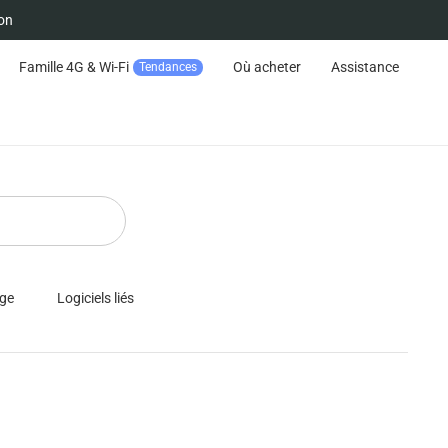
on
Famille 4G & Wi-Fi
Où acheter
Assistance
Tendances
Suivre la commande
age
Logiciels liés