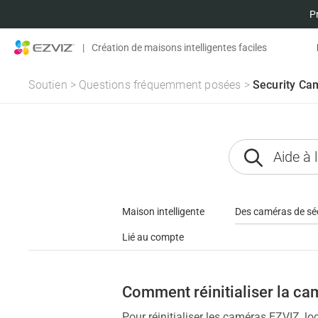
P
|
Création de maisons intelligentes faciles
Soutien
>
Questions fréquemment posées
>
Security Ca
Maison intelligente
Des caméras de sé
Lié au compte
Comment réinitialiser la ca
Pour réinitialiser les caméras EZVIZ, lo