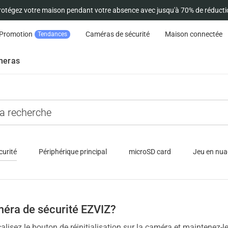
rotégez votre maison pendant votre absence avec jusqu'à 70% de réducti
Promotion
Caméras de sécurité
Maison connectée
Tendances
meras
curité
Périphérique principal
microSD card
Jeu en nu
méra de sécurité EZVIZ?
calisez le bouton de réinitialisation sur la caméra et maintenez-