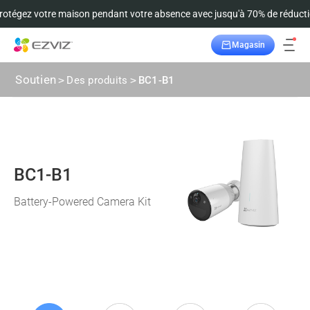
otégez votre maison pendant votre absence avec jusqu'à 70% de réducti
Magasin
Suivre la commande
Soutien
>
Des produits
>
BC1-B1
BC1-B1
Battery-Powered Camera Kit