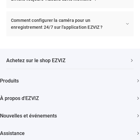
Comment configurer la caméra pour un
enregistrement 24/7 sur l'application EZVIZ ?
Achetez sur le shop EZVIZ
Livraison Rapide et Gratuite
Produits
2 ans de garantie
Caméras de sécurité
Garantie de Remboursement de 30 Jours
À propos d'EZVIZ
Maison intelligente
Assistance Clientèle à Vie
Contactez Nous
Nouvelles et événements
Devenir un Revendeur
Actualités
Trust Center
Assistance
Événements