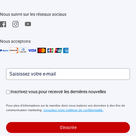
EZVIZ Green
FAQs
EZVIZ CSR
Nous suivre sur les réseaux sociaux
Télécharger
Mentions Légale
SAV
Nous acceptons
Inscrivez-vous pour recevoir les dernières nouvelles
Pour plus d'informations sur la manière dont nous traitons vos données à des fins de
communication marketing,
consultez notre politique de confidentialité.
S'inscrire