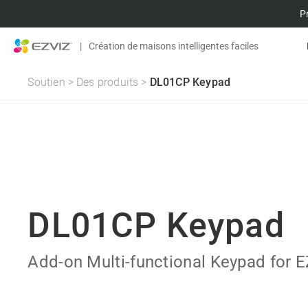
P
|
Création de maisons intelligentes faciles
Soutien
>
Des produits
>
DL01CP Keypad
DL01CP Keypad
Add-on Multi-functional Keypad for 