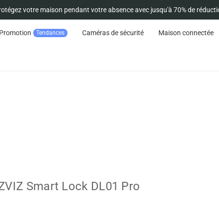
rotégez votre maison pendant votre absence avec jusqu'à 70% de réducti
Promotion
Caméras de sécurité
Maison connectée
Tendances
EZVIZ Smart Lock DL01 Pro