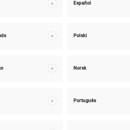
Español
nds
Polski
ko
Norsk
Português