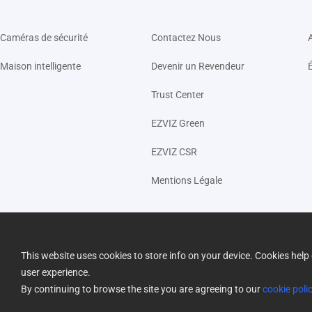
Caméras de sécurité
Contactez Nous
Maison intelligente
Devenir un Revendeur
Trust Center
EZVIZ Green
EZVIZ CSR
Mentions Légale
This website uses cookies to store info on your device. Cookies he
user experience.
By continuing to browse the site you are agreeing to our
cookie poli
Politique de confidentialité
|
Politique des Cookies
|
Cookies Preferences
|
C