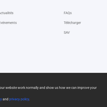
Actualités
FAQs
Événements
Télécharger
SAV
lp our website work normally and show us how we can improve your
cy
and
privacy policy
.
onditions de vente
|
Garantie limitée
|
Politique de livraison
|
Politique de re