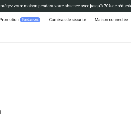
rotégez votre maison pendant votre absence avec jusqu'à 70% de réducti
Promotion
Caméras de sécurité
Maison connectée
Tendances
n