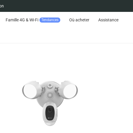
on
Famille 4G & Wi-Fi
Où acheter
Assistance
Tendances
Suivre la commande