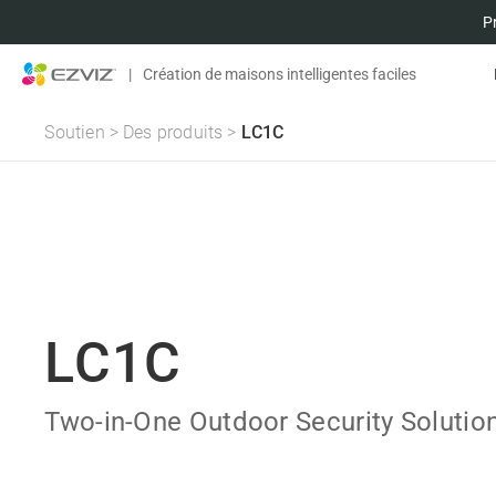
P
|
Création de maisons intelligentes faciles
Soutien
>
Des produits
>
LC1C
LC1C
Two-in-One Outdoor Security Solutio